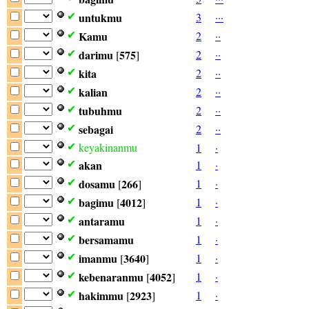
untukmu
3
·
·
·
✔
Kamu
2
·
·
✔
darimu
575
2
·
·
✔
[
]
kita
2
·
·
✔
kalian
2
·
·
✔
tubuhmu
2
·
·
✔
sebagai
2
·
·
✔
keyakinanmu
1
·
✔
akan
1
·
✔
dosamu
266
1
·
✔
[
]
bagimu
4012
1
·
✔
[
]
antaramu
1
·
✔
bersamamu
1
·
✔
imanmu
3640
1
·
✔
[
]
kebenaranmu
4052
1
·
✔
[
]
hakimmu
2923
1
·
✔
[
]