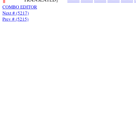
COMBO EDITOR
Next # (5217)
Prev # (5215)