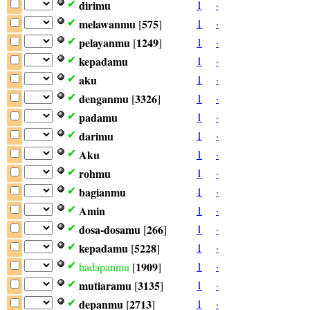
dirimu
1
·
✔
melawanmu
575
1
·
✔
[
]
pelayanmu
1249
1
·
✔
[
]
kepadamu
1
·
✔
aku
1
·
✔
denganmu
3326
1
·
✔
[
]
padamu
1
·
✔
darimu
1
·
✔
Aku
1
·
✔
rohmu
1
·
✔
bagianmu
1
·
✔
Amin
1
·
✔
dosa-dosamu
266
1
·
✔
[
]
kepadamu
5228
1
·
✔
[
]
1909
1
·
✔
hadapanmu
[
]
mutiaramu
3135
1
·
✔
[
]
depanmu
2713
1
·
✔
[
]