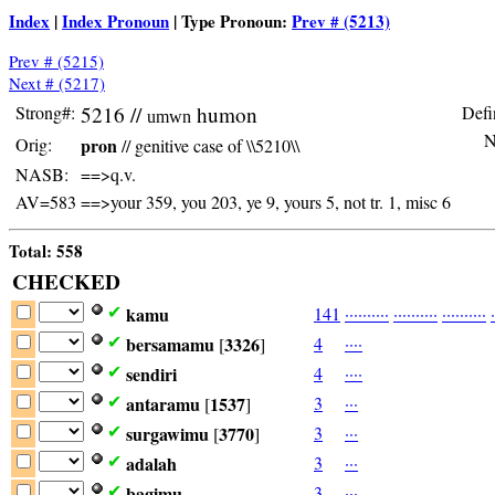
Index
|
Index Pronoun
| Type Pronoun:
Prev # (5213)
Prev # (5215)
Next # (5217)
Strong#:
5216 //
humon
Defi
umwn
NA
Orig:
pron
// genitive case of \\5210\\
NASB:
==>q.v.
AV=583
==>your 359, you 203, ye 9, yours 5, not tr. 1, misc 6
Total: 558
CHECKED
kamu
141
·
·
·
·
·
·
·
·
·
·
·
·
·
·
·
·
·
·
·
·
·
·
·
·
·
·
·
·
·
·
·
✔
bersamamu
3326
4
·
·
·
·
✔
[
]
sendiri
4
·
·
·
·
✔
antaramu
1537
3
·
·
·
✔
[
]
surgawimu
3770
3
·
·
·
✔
[
]
adalah
3
·
·
·
✔
bagimu
3
·
·
·
✔