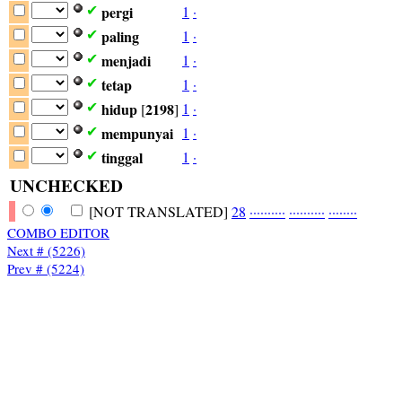
pergi
1
·
✔
paling
1
·
✔
menjadi
1
·
✔
tetap
1
·
✔
hidup
2198
1
·
✔
[
]
mempunyai
1
·
✔
tinggal
1
·
✔
UNCHECKED
[NOT TRANSLATED]
28
·
·
·
·
·
·
·
·
·
·
·
·
·
·
·
·
·
·
·
·
·
·
·
·
·
·
·
·
COMBO EDITOR
Next # (5226)
Prev # (5224)