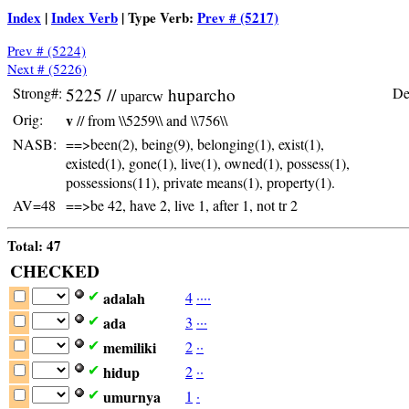
Index
|
Index Verb
| Type Verb:
Prev # (5217)
Prev # (5224)
Next # (5226)
Strong#:
5225 //
huparcho
De
uparcw
Orig:
v
// from \\5259\\ and \\756\\
NASB:
==>been(2), being(9), belonging(1), exist(1),
N
existed(1), gone(1), live(1), owned(1), possess(1),
possessions(11), private means(1), property(1).
AV=48
==>be 42, have 2, live 1, after 1, not tr 2
Total: 47
CHECKED
adalah
4
·
·
·
·
✔
ada
3
·
·
·
✔
memiliki
2
·
·
✔
hidup
2
·
·
✔
umurnya
1
·
✔