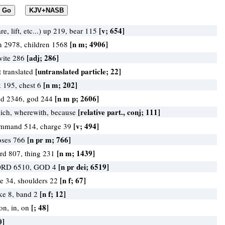
[v; 654]
re, lift, etc...) up 219, bear 115
[n m; 4906]
n 2978, children 1568
[adj; 286]
vite 286
[untranslated particle; 22]
t translated
[n m; 202]
k 195, chest 6
[n m p; 2606]
d 2346, god 244
[relative part., conj; 111]
ich, wherewith, because
[v; 494]
mmand 514, charge 39
[n pr m; 766]
ses 766
[n m; 1439]
rd 807, thing 231
[n pr dei; 6519]
RD 6510, GOD 4
[n f; 67]
de 34, shoulders 22
[n f; 12]
ke 8, band 2
[; 48]
on, in, on
0]