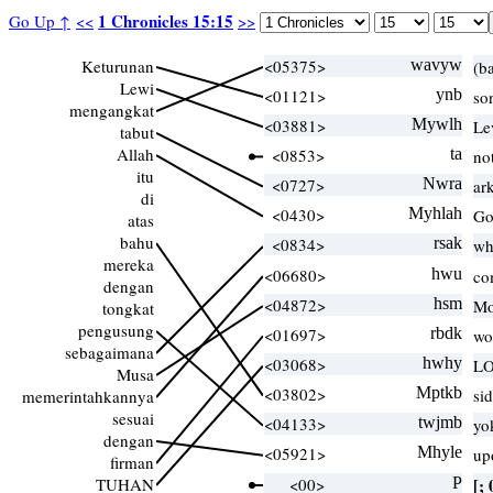
1 Chronicles 15:15
Go Up ↑
<<
>>
Keturunan
<05375>
wavyw
(ba
Lewi
<01121>
ynb
so
mengangkat
<03881>
Mywlh
Le
tabut
Allah
<0853>
ta
no
itu
<0727>
Nwra
ar
di
<0430>
Myhlah
Go
atas
bahu
<0834>
rsak
wh
mereka
<06680>
hwu
co
dengan
<04872>
hsm
Mo
tongkat
pengusung
<01697>
rbdk
wo
sebagaimana
<03068>
hwhy
LO
Musa
<03802>
Mptkb
si
memerintahkannya
sesuai
<04133>
twjmb
yo
dengan
<05921>
Mhyle
up
firman
TUHAN
<00>
P
[; 