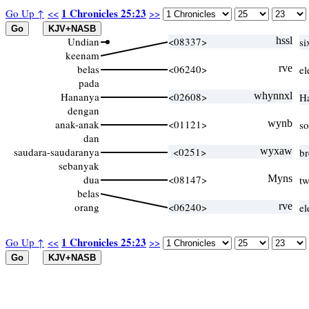
1 Chronicles 25:23
Go Up ↑
<<
>>
Undian
<08337>
hssl
si
keenam
belas
<06240>
rve
el
pada
Hananya
<02608>
whynnxl
H
dengan
anak-anak
<01121>
wynb
so
dan
saudara-saudaranya
<0251>
wyxaw
br
sebanyak
dua
<08147>
Myns
tw
belas
orang
<06240>
rve
el
1 Chronicles 25:23
Go Up ↑
<<
>>