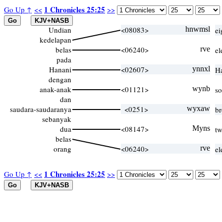
1 Chronicles 25:25
Go Up ↑
<<
>>
Undian
<08083>
hnwmsl
ei
kedelapan
belas
<06240>
rve
el
pada
Hanani
<02607>
ynnxl
H
dengan
anak-anak
<01121>
wynb
so
dan
saudara-saudaranya
<0251>
wyxaw
br
sebanyak
dua
<08147>
Myns
tw
belas
orang
<06240>
rve
el
1 Chronicles 25:25
Go Up ↑
<<
>>