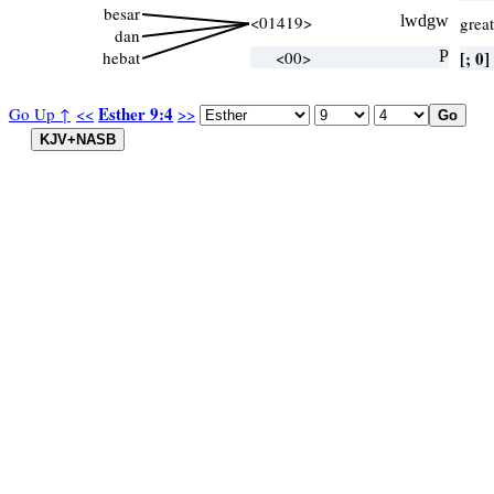
besar
<01419>
lwdgw
grea
dan
hebat
<00>
P
[; 0]
Esther 9:4
Go Up ↑
<<
>>