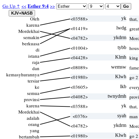
Esther 9:4
Go Up ↑
<<
>>
Oleh
<03588>
yk
that,
karena
<01419>
lwdg
grea
Mordekhai
semakin
<04782>
ykdrm
Mord
berkuasa
<01004>
tybb
hous
di
istana
<04428>
Klmh
king
raja
<08089>
wemsw
fam
dan
kemasyhurannya
<01980>
Klwh
go 2
tersiar
ke
<03605>
lkb
ever
semua
<04082>
twnydmh
prov
provinsi
karena
<03588>
yk
that,
Mordekhai
<0376>
syah
man 
adalah
orang
<04782>
ykdrm
Mord
yang
<01980>
Klwh
go 2
bertambah