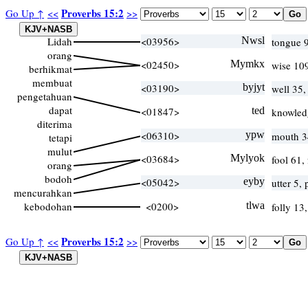
Proverbs 15:2
Go Up ↑
<<
>>
Lidah
<03956>
Nwsl
tongue 
orang
<02450>
Mymkx
wise 10
berhikmat
membuat
<03190>
byjyt
well 35
pengetahuan
dapat
<01847>
ted
knowled
diterima
<06310>
ypw
mouth 
tetapi
mulut
<03684>
Mylyok
fool 61,
orang
bodoh
<05042>
eyby
utter 5,
mencurahkan
kebodohan
<0200>
tlwa
folly 13
Proverbs 15:2
Go Up ↑
<<
>>