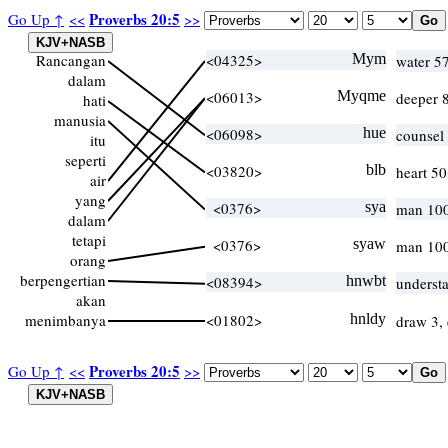
Proverbs 20:5
Go Up ↑
<<
>>
Rancangan
<04325>
Mym
water 57
dalam
<06013>
Myqme
deeper 
hati
manusia
<06098>
hue
counsel
itu
seperti
<03820>
blb
heart 5
air
yang
<0376>
sya
man 10
dalam
tetapi
<0376>
syaw
man 10
orang
berpengertian
<08394>
hnwbt
understa
akan
menimbanya
<01802>
hnldy
draw 3,
Proverbs 20:5
Go Up ↑
<<
>>