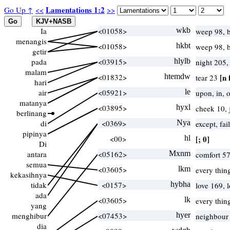
Lamentations 1:2
Go Up ↑
<<
>>
Ia
<01058>
wkb
weep 98, 
menangis
<01058>
hkbt
weep 98, 
getir
pada
<03915>
hlylb
night 205,
malam
<01832>
htemdw
[n 
tear 23
hari
air
<05921>
le
upon, in, 
matanya
<03895>
hyxl
cheek 10,
berlinang
di
<0369>
Nya
except, fai
pipinya
<00>
hl
[; 0]
Di
antara
<05162>
Mxnm
comfort 57
semua
<03605>
lkm
every thin
kekasihnya
tidak
<0157>
hybha
love 169, 
ada
<03605>
lk
every thin
yang
menghibur
<07453>
hyer
neighbour
dia