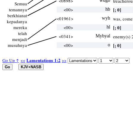
<0898>
wdgb
treacherou
Semua
temannya
<00>
hb
[; 0]
berkhianat
<01961>
wyh
was, come
kepadanya
mereka
<00>
hl
[; 0]
telah
<0341>
Mybyal
enemy(s) 
menjadi
musuhnya
<00>
o
[; 0]
Lamentations 1:2
Go Up ↑
<<
>>