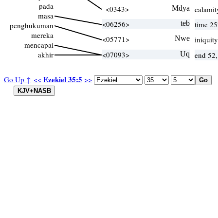
pada
<0343>
Mdya
calamit
masa
<06256>
teb
time 25
penghukuman
mereka
<05771>
Nwe
iniquit
mencapai
akhir
<07093>
Uq
end 52,
Ezekiel 35:5
Go Up ↑
<<
>>