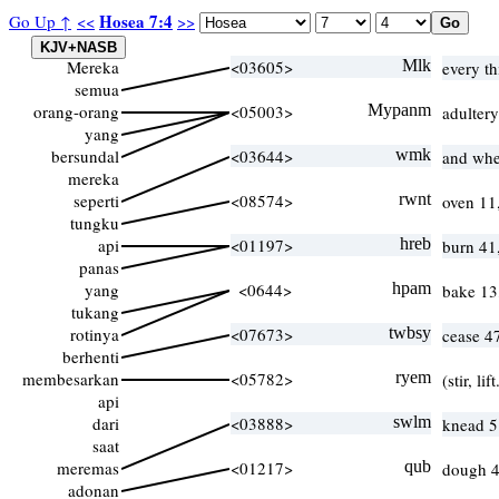
Hosea 7:4
Go Up ↑
<<
>>
Mereka
<03605>
Mlk
every th
semua
orang-orang
<05003>
Mypanm
adultery
yang
bersundal
<03644>
wmk
and whe
mereka
seperti
<08574>
rwnt
oven 11
tungku
api
<01197>
hreb
burn 41
panas
yang
<0644>
hpam
bake 13
tukang
rotinya
<07673>
twbsy
cease 47
berhenti
membesarkan
<05782>
ryem
(stir, li
api
dari
<03888>
swlm
knead 
saat
meremas
<01217>
qub
dough 4
adonan