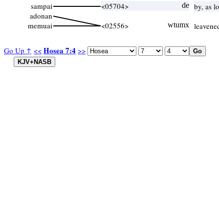
sampai
<05704>
de
by, as l
adonan
memuai
<02556>
wtumx
leavene
Hosea 7:4
Go Up ↑
<<
>>