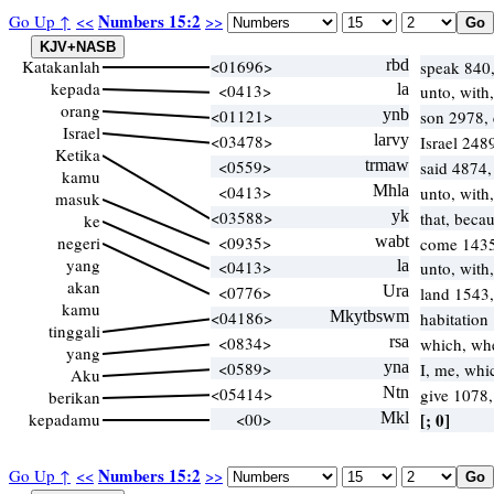
Numbers 15:2
Go Up ↑
<<
>>
Katakanlah
<01696>
rbd
speak 840
kepada
<0413>
la
unto, with
orang
<01121>
ynb
son 2978,
Israel
<03478>
larvy
Israel 2489
Ketika
<0559>
trmaw
said 4874
kamu
<0413>
Mhla
unto, with
masuk
<03588>
yk
that, beca
ke
negeri
<0935>
wabt
come 1435
yang
<0413>
la
unto, with
akan
<0776>
Ura
land 1543,
kamu
<04186>
Mkytbswm
habitation
tinggali
<0834>
rsa
which, wh
yang
<0589>
yna
I, me, wh
Aku
<05414>
Ntn
give 1078
berikan
kepadamu
<00>
Mkl
[; 0]
Numbers 15:2
Go Up ↑
<<
>>