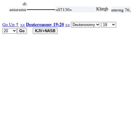
di
antaramu
<07130>
Kbrqb
among 76,
Deuteronomy 19:20
Go Up ↑
<<
>>