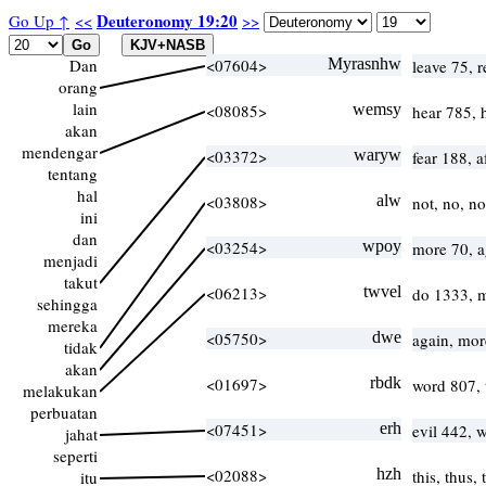
Deuteronomy 19:20
Go Up ↑
<<
>>
Dan
<07604>
Myrasnhw
leave 75, 
orang
lain
<08085>
wemsy
hear 785,
akan
mendengar
<03372>
waryw
fear 188, 
tentang
hal
<03808>
alw
not, no, n
ini
dan
<03254>
wpoy
more 70, 
menjadi
takut
<06213>
twvel
do 1333, 
sehingga
mereka
<05750>
dwe
again, mor
tidak
akan
<01697>
rbdk
word 807,
melakukan
perbuatan
<07451>
erh
evil 442, 
jahat
seperti
<02088>
hzh
this, thus,
itu