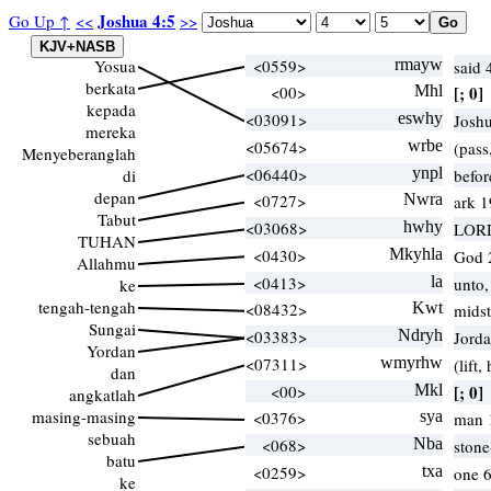
Joshua 4:5
Go Up ↑
<<
>>
Yosua
<0559>
rmayw
said
berkata
<00>
Mhl
[; 0]
kepada
<03091>
eswhy
Josh
mereka
<05674>
wrbe
(pass
Menyeberanglah
<06440>
ynpl
di
befor
depan
<0727>
Nwra
ark 1
Tabut
<03068>
hwhy
LORD
TUHAN
<0430>
Mkyhla
God 
Allahmu
<0413>
la
unto,
ke
tengah-tengah
<08432>
Kwt
mids
Sungai
<03383>
Ndryh
Jord
Yordan
<07311>
wmyrhw
(lift,
dan
<00>
Mkl
[; 0]
angkatlah
masing-masing
<0376>
sya
man 
sebuah
<068>
Nba
stone
batu
<0259>
txa
one 6
ke