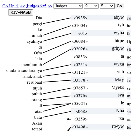
Judges 9:5
Go Up ↑
<<
>>
Dia
<0935>
abyw
c
pergi
<01004>
tyb
h
ke
<01>
wyba
fa
rumah
ayahnya
<06084>
htrpe
O
di
<02026>
grhyw
sl
Ofra
<0853>
ta
no
lalu
membunuh
<0251>
wyxa
br
saudara-saudaranya
<01121>
ynb
so
anak-anak
<03378>
lebry
Je
Yerubaal
tujuh
<07657>
Myebs
se
puluh
<0376>
sya
m
orang
<05921>
le
up
di
atas
<068>
Nba
st
batu
<0259>
txa
on
Akan
<03498>
rtwyw
le
tetapi