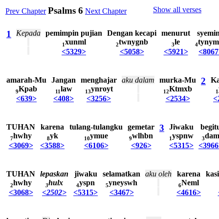
Psalms 6
Show all verses
Prev Chapter
Next Chapter
1
Kepada
pemimpin
pujian
Dengan
kecapi
menurut
syemin
xunml
twnygnb
le
tynym
1
2
3
4
<5329>
<5058>
<5921>
<8067
amarah-Mu
Jangan
menghajar
aku
dalam
murka-Mu
2
Ka
Kpab
law
ynroyt
Ktmxb
9
11
13
12
1
<639>
<408>
<3256>
<2534>
<
TUHAN
karena
tulang-tulangku
gemetar
3
Jiwaku
begit
hwhy
yk
ymue
wlhbn
yspnw
da
7
8
10
9
1
3
<3069>
<3588>
<6106>
<926>
<5315>
<3966
TUHAN
lepaskan
jiwaku
selamatkan
aku
oleh
karena
kas
hwhy
hulx
yspn
yneyswh
Neml
2
3
4
5
6
<3068>
<2502>
<5315>
<3467>
<4616>