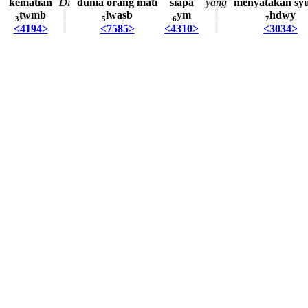
kematian
Di
dunia
orang
mati
siapa
yang
menyatakan
sy
twmb
lwasb
ym
hdwy
3
5
6
7
<4194>
<7585>
<4310>
<3034>