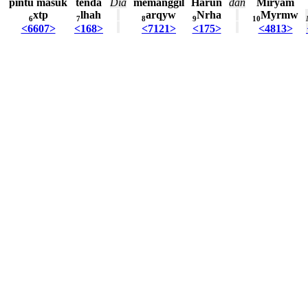
pintu
masuk
tenda
Dia
memanggil
Harun
dan
Miryam
xtp
lhah
arqyw
Nrha
Myrmw
6
7
8
9
10
<6607>
<168>
<7121>
<175>
<4813>