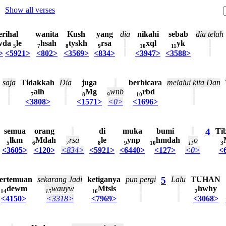
Show all verses
erihal
wanita
Kush
yang
dia
nikahi
sebab
dia
telah
wda
le
hsah
tyskh
rsa
xql
yk
5
7
8
9
10
11
>
<5921>
<802>
<3569>
<834>
<3947>
<3588>
saja
Tidakkah
Dia
juga
berbicara
melalui
kita
Dan
alh
Mg
wnb
rbd
7
8
9
10
<3808>
<1571>
<0>
<1696>
semua
orang
di
muka
bumi
4
Tib
lkm
Mdah
rsa
le
ynp
hmdah
o
5
6
7
8
9
10
11
3
<3605>
<120>
<834>
<5921>
<6440>
<127>
<0>
<
ertemuan
sekarang
Jadi
ketiganya
pun
pergi
5
Lalu
TUHAN
dewm
wauyw
Mtsls
hwhy
14
15
16
2
<4150>
<3318>
<7969>
<3068>