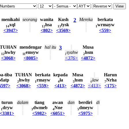
menikahi
seorang
wanita
Kush
2
Mereka
berkata
xql
hsa
tysk
wrmayw
14
12
13
1
<3947>
<802>
<3569>
<559>
TUHAN
mendengar
hal
itu
3
Musa
hwhy
emsyw
syahw
hsm
12
11
1
2
<3068>
<8085>
<376>
<4872>
a-tiba
TUHAN
berkata
kepada
Musa
Harun
Matp
hwhy
rmayw
la
hsm
law
Nrha
2
1
4
5
6
7
6597>
<3068>
<559>
<413>
<4872>
<413>
<175>
turun
dalam
tiang
awan
dan
berdiri
di
dryw
dwmeb
Nne
dmeyw
1
3
4
5
<3381>
<5982>
<6051>
<5975>