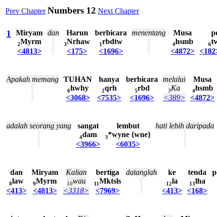
Numbers 12
Prev Chapter
Next Chapter
1
Miryam
dan
Harun
berbicara
menentang
Musa
p
Myrm
Nrhaw
rbdtw
hsmb
t
2
3
1
4
6
<4813>
<175>
<1696>
<4872>
<182
Apakah
memang
TUHAN
hanya
berbicara
melalui
Musa
hwhy
qrh
rbd
Ka
hsmb
6
2
5
3
4
<3068>
<7535>
<1696>
<389>
<4872>
adalah
seorang
yang
sangat
lembut
hati
lebih
daripada
dam
*wyne {wne}
4
3
<3966>
<6035>
dan
Miryam
Kalian
bertiga
datanglah
ke
tenda
p
law
Myrm
wau
Mktsls
la
lha
8
9
10
11
12
13
<413>
<4813>
<3318>
<7969>
<413>
<168>