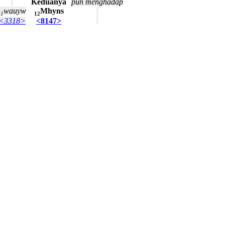
Keduanya
pun
menghadap
wauyw
Mhyns
11
12
<3318>
<8147>