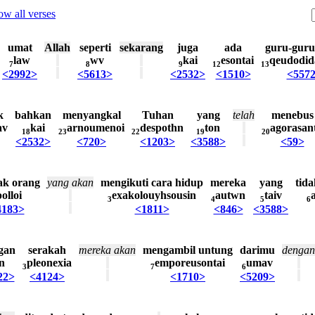
w all verses
umat
Allah
seperti
sekarang
juga
ada
guru-guru
law
wv
kai
esontai
qeudodid
7
8
9
12
13
<2992>
<5613>
<2532>
<1510>
<557
k
bahkan
menyangkal
Tuhan
yang
telah
menebus
av
kai
arnoumenoi
despothn
ton
agorasan
18
23
22
19
20
<2532>
<720>
<1203>
<3588>
<59>
ak
orang
yang
akan
mengikuti
cara
hidup
mereka
yang
tida
polloi
exakolouyhsousin
autwn
taiv
3
4
5
6
4183>
<1811>
<846>
<3588>
gan
serakah
mereka
akan
mengambil
untung
darimu
dengan
n
pleonexia
emporeusontai
umav
3
7
6
22>
<4124>
<1710>
<5209>