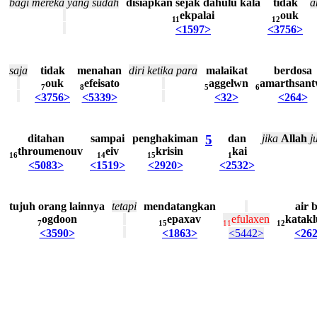
bagi
mereka
yang
sudah
disiapkan
sejak
dahulu
kala
tidak
a
ekpalai
ouk
11
12
<1597>
<3756>
saja
tidak
menahan
diri
ketika
para
malaikat
berdosa
ouk
efeisato
aggelwn
amarthsan
7
8
5
6
<3756>
<5339>
<32>
<264>
ditahan
sampai
penghakiman
5
dan
jika
Allah
j
throumenouv
eiv
krisin
kai
16
14
15
1
<5083>
<1519>
<2920>
<2532>
tujuh
orang
lainnya
tetapi
mendatangkan
air
ogdoon
epaxav
efulaxen
katak
7
15
11
12
<3590>
<1863>
<5442>
<26