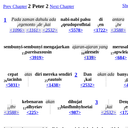
2 Peter 2
Sho
Prev Chapter
Next Chapter
1
Pada
zaman
dahulu
ada
nabi-nabi
palsu
di
antara
egenonto
de
kai
qeudoprofhtai
en
tw
1
2
3
4
5
6
<1096>
<1161>
<2532>
<5578>
<1722>
<3588>
sembunyi-sembunyi
mengajarkan
ajaran-ajaran
yang
merusa
pareisaxousin
aireseiv
apwlei
15
16
17
<3919>
<139>
<684>
cepat
atas
diri
mereka
sendiri
2
Dan
akan
ada
bany
tacinhn
eautoiv
kai
26
25
1
2
<5031>
<1438>
<2532>
<
kebenaran
akan
dihujat
3
Den
thv
alhyeiav
blasfhmhyhsetai
kai
e
11
12
13
1
2
<3588>
<225>
<987>
<2532>
<17