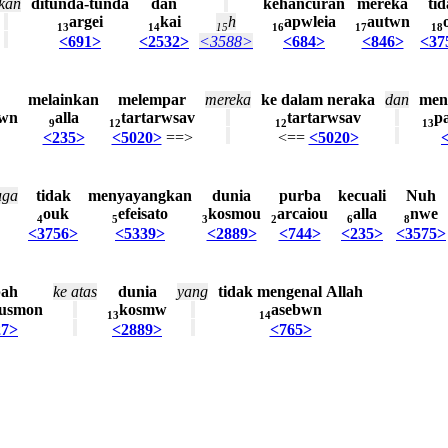
kan
ditunda-tunda
dan
kehancuran
mereka
ti
argei
kai
h
apwleia
autwn
13
14
15
16
17
18
<691>
<2532>
<3588>
<684>
<846>
<37
melainkan
melempar
mereka
ke
dalam
neraka
dan
men
twn
alla
tartarwsav
tartarwsav
p
9
12
12
13
<235>
<5020>
==>
<==
<5020>
uga
tidak
menyayangkan
dunia
purba
kecuali
Nuh
ouk
efeisato
kosmou
arcaiou
alla
nwe
4
5
3
2
6
8
<3756>
<5339>
<2889>
<744>
<235>
<3575>
bah
ke
atas
dunia
yang
tidak
mengenal
Allah
lusmon
kosmw
asebwn
13
14
27>
<2889>
<765>