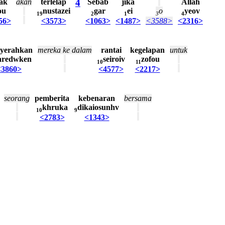
dak
akan
terlelap
4
Sebab
jika
Allah
ou
nustazei
gar
ei
o
yeov
19
2
1
3
4
56>
<3573>
<1063>
<1487>
<3588>
<2316>
yerahkan
mereka
ke
dalam
rantai
kegelapan
untuk
aredwken
seiroiv
zofou
10
11
<3860>
<4577>
<2217>
seorang
pemberita
kebenaran
bersama
khruka
dikaiosunhv
10
9
<2783>
<1343>