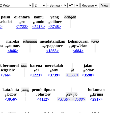
palsu
di
antara
kamu
yang
dengan
askaloi
en
umin
oitinev
10
11
14
2>
<1722>
<5213>
<3748>
mereka
sehingga
mendatangkan
kehancuran
yang
ta
autouv
epagontev
apwleian
21
24
27
<846>
<1863>
<684>
k
bermoral
dan
karena
merekalah
jalan
aselgeiaiv
di
ouv
h
odov
7
8
9
10
<766>
<1223>
<3739>
<3588>
<3598>
kata-kata
yang
penuh
tipuan
hukuman
logoiv
plastoiv
oiv
to
krima
5
4
8
9
10
<3056>
<4112>
<3739>
<3588>
<2917>