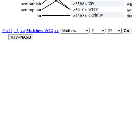
sembuhlah
<3588>
thv
wh
perempuan
<5610>
wrav
ho
itu
<1565>
ekeinhv
th
Matthew 9:22
Go Up ↑
<<
>>