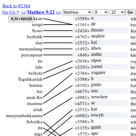
Back to #2364
Matthew 9:22
Go Up ↑
<<
>>
Akan
<3588>
o
wh
tetapi
<1161>
de
bu
Yesus
<2424>
ihsouv
Je
berbalik
<4762>
strafeiv
tur
dan
<2532>
kai
an
memandang
<1492>
idwn
kn
perempuan
<846>
authn
hi
itu
<2036>
eipen
sa
lalu
<2293>
yarsei
be
berkata
<2364>
yugater
da
Teguhkanlah
<3588>
h
wh
hatimu
<4102>
pistiv
fa
hai
<4675>
sou
th
anak-Ku
<4982>
seswken
sa
imanmu
<4571>
se
th
telah
<2532>
kai
an
menyembuhkanmu
<4982>
eswyh
sa
Seketika
<3588>
h
wh
itu
<1135>
gunh
wo
juga
<575>
apo
fr