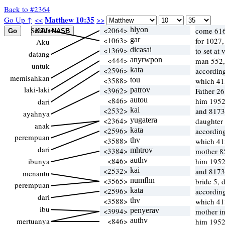
Back to #2364
Matthew 10:35
Go Up ↑
<<
>>
Sebab
<2064>
hlyon
come 616
<1063>
gar
for 1027
Aku
<1369>
dicasai
to set at
datang
<444>
anyrwpon
man 552,
untuk
<2596>
kata
according
memisahkan
<3588>
tou
which 41
laki-laki
<3962>
patrov
Father 26
<846>
autou
him 1952
dari
<2532>
kai
and 8173
ayahnya
<2364>
yugatera
daughter
anak
<2596>
kata
according
perempuan
<3588>
thv
which 41
dari
<3384>
mhtrov
mother 
<846>
authv
ibunya
him 1952
<2532>
kai
and 8173
menantu
<3565>
numfhn
bride 5, 
perempuan
<2596>
kata
according
dari
<3588>
thv
which 41
ibu
<3994>
penyerav
mother in
mertuanya
<846>
authv
him 1952