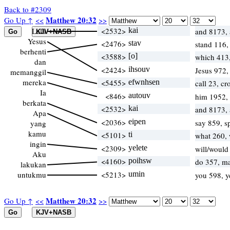
Back to #2309
Matthew 20:32
Go Up ↑
<<
>>
Lalu
<2532>
kai
and 8173,
Yesus
<2476>
stav
stand 116,
berhenti
<3588>
[o]
which 413
dan
<2424>
ihsouv
Jesus 972,
memanggil
mereka
<5455>
efwnhsen
call 23, c
Ia
<846>
autouv
him 1952,
berkata
<2532>
kai
and 8173,
Apa
<2036>
eipen
say 859, 
yang
kamu
<5101>
ti
what 260,
ingin
<2309>
yelete
will/would
Aku
<4160>
poihsw
do 357, m
lakukan
untukmu
<5213>
umin
you 598, 
Matthew 20:32
Go Up ↑
<<
>>