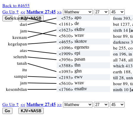
Back to #4655
Matthew 27:45
Go Up ↑
<<
>>
Sekarang
<575>
apo
from 393,
<1161>
de
dari
but 1237,
<1623>
ekthv
[a
sixth 14
jam
<5610>
wrav
hour 89, 
keenam
<4655>
skotov
darkness 
kegelapan
<1096>
egeneto
be 255, c
atas
<1909>
epi
on 196, i
seluruh
<3956>
pasan
all 748, al
tanah
<3588>
thn
which 413
itu
<1093>
ghn
earth 188,
sampai
<2193>
ewv
till 28, un
jam
<5610>
wrav
hour 89, 
kesembilan
<1766>
enathv
[
ninth 10
Matthew 27:45
Go Up ↑
<<
>>