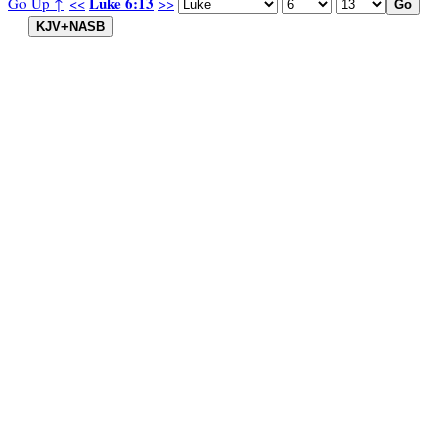
Luke 6:13
Go Up ↑
<<
>>