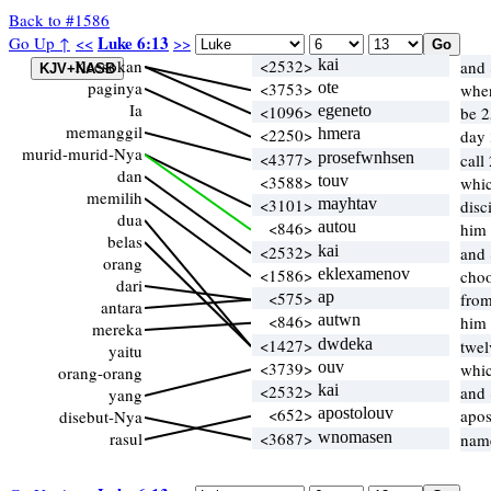
Back to #1586
Luke 6:13
Go Up ↑
<<
>>
Keesokan
<2532>
kai
and 
paginya
<3753>
ote
when
Ia
<1096>
egeneto
be 2
memanggil
<2250>
hmera
day 
murid-murid-Nya
<4377>
prosefwnhsen
call
dan
<3588>
touv
whi
memilih
<3101>
mayhtav
disc
dua
<846>
autou
him 
belas
<2532>
kai
and 
orang
<1586>
eklexamenov
choo
dari
<575>
ap
from
antara
<846>
autwn
him 
mereka
<1427>
dwdeka
twe
yaitu
<3739>
ouv
whi
orang-orang
<2532>
kai
and 
yang
<652>
apostolouv
apos
disebut-Nya
rasul
<3687>
wnomasen
name