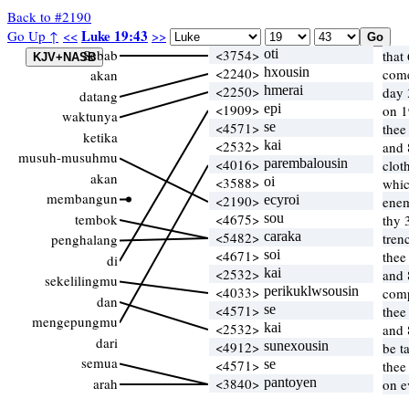
Back to #2190
Luke 19:43
Go Up ↑
<<
>>
Sebab
<3754>
oti
that
<2240>
hxousin
com
akan
<2250>
hmerai
day 
datang
<1909>
epi
on 1
waktunya
<4571>
se
thee
ketika
<2532>
kai
and 
musuh-musuhmu
<4016>
parembalousin
clot
akan
<3588>
oi
whi
membangun
<2190>
ecyroi
enem
tembok
<4675>
sou
thy 
<5482>
caraka
tren
penghalang
<4671>
soi
thee
di
<2532>
kai
and 
sekelilingmu
<4033>
perikuklwsousin
com
dan
<4571>
se
thee
mengepungmu
<2532>
kai
and 
dari
<4912>
sunexousin
be t
semua
<4571>
se
thee
arah
<3840>
pantoyen
on e