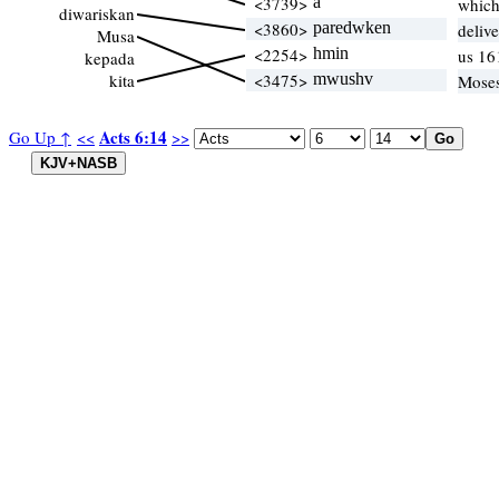
<3739>
a
whic
diwariskan
<3860>
paredwken
deliv
Musa
<2254>
hmin
us 16
kepada
kita
<3475>
mwushv
Mose
Acts 6:14
Go Up ↑
<<
>>