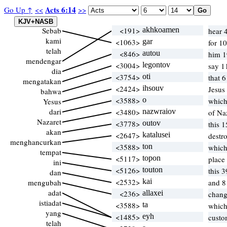
Acts 6:14
Go Up ↑
<<
>>
Sebab
<191>
akhkoamen
hear 
kami
<1063>
gar
for 1
telah
<846>
autou
him 1
mendengar
<3004>
legontov
say 1
dia
<3754>
oti
that 
mengatakan
<2424>
ihsouv
Jesus
bahwa
<3588>
o
which
Yesus
dari
<3480>
nazwraiov
of Na
Nazaret
<3778>
outov
this 
akan
<2647>
katalusei
destr
menghancurkan
<3588>
ton
which
tempat
<5117>
topon
place
ini
<5126>
touton
this 
dan
<2532>
kai
mengubah
and 8
adat
<236>
allaxei
chan
istiadat
<3588>
ta
which
yang
<1485>
eyh
custo
telah