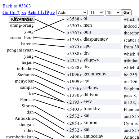
Back to #3303
Acts 11:19
Go Up ↑
<<
>>
Kemudian
<3588>
oi
which 
orang-orang
<3303>
men
indeed 
yang
<3767>
oun
therefo
tercerai-berai
<1289>
diasparentev
scatter
karena
<575>
apo
from 39
penganiayaan
<3588>
thv
which 
yang
<2347>
yliqewv
tribulat
terjadi
<3588>
thv
which 
terhadap
<1096>
genomenhv
Stefanus
be 255,
menyebar
<1909>
epi
on 196,
sampai
<4736>
stefanw
Stephe
ke
<1330>
dihlyon
pass 8,
Fenisia
<2193>
ewv
till 28,
Siprus
<5403>
foinikhv
Phenice
dan
<2532>
kai
and 817
Antiokhia
<2954>
kuprou
Cyprus
dengan
<2532>
kai
and 817
tidak
memberitakan
<490>
antioceiav
Antioc