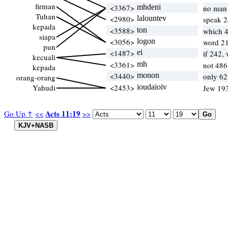
firman
<3367>
mhdeni
no man 
Tuhan
<2980>
lalountev
speak 2
kepada
<3588>
ton
which 
siapa
<3056>
logon
word 21
pun
<1487>
ei
if 242,
kecuali
<3361>
mh
not 486
kepada
<3440>
monon
only 62
orang-orang
Yahudi
<2453>
ioudaioiv
Jew 193
Acts 11:19
Go Up ↑
<<
>>