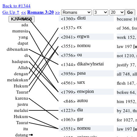
Back to #1344
Romans 3:20
Go Up ↑
<<
>>
Tidak
<1360>
dioti
because 10
ada
<1537>
ex
of 366, f
manusia
yang
<2041>
ergwn
work 152,
dapat
<3551>
nomou
[
law 197
dibenarkan
di
<3756>
ou
not 1210,
hadapan
<1344>
dikaiwyhsetai
justify 37
Allah
dengan
<3956>
pasa
all 748, a
melakukan
<4561>
sarx
flesh 147,
Hukum
Taurat
<1799>
enwpion
before 64,
karena
<846>
autou
him 1952,
justru
melalui
<1223>
dia
by 241, t
Hukum
<1063>
gar
for 1027,
Taurat
itu
<3551>
nomou
[
law 197
datang