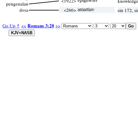
<1922>
epignwsiv
knowledge
pengenalan
dosa
<266>
amartiav
sin 172, s
Romans 3:20
Go Up ↑
<<
>>