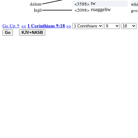
dalam
<3588>
tw
whi
Injil
<2098>
euaggeliw
gos
1 Corinthians 9:18
Go Up ↑
<<
>>