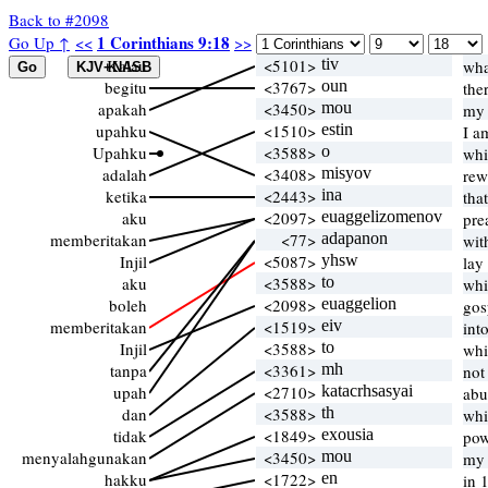
Back to #2098
1 Corinthians 9:18
Go Up ↑
<<
>>
Kalau
<5101>
tiv
wha
begitu
<3767>
oun
the
apakah
<3450>
mou
my 
upahku
<1510>
estin
I a
Upahku
<3588>
o
whi
adalah
<3408>
misyov
rew
ketika
<2443>
ina
tha
aku
<2097>
euaggelizomenov
pre
memberitakan
<77>
adapanon
wit
Injil
<5087>
yhsw
lay
aku
<3588>
to
whi
boleh
<2098>
euaggelion
gos
memberitakan
<1519>
eiv
int
Injil
<3588>
to
whi
tanpa
<3361>
mh
not
upah
<2710>
katacrhsasyai
abu
dan
<3588>
th
whi
tidak
<1849>
exousia
pow
menyalahgunakan
<3450>
mou
my 
hakku
<1722>
en
in 