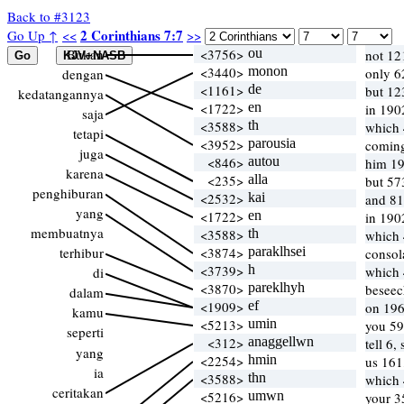
Back to #3123
2 Corinthians 7:7
Go Up ↑
<<
>>
Bukan
<3756>
ou
not 12
<3440>
monon
only 6
dengan
<1161>
de
but 12
kedatangannya
<1722>
en
in 190
saja
<3588>
th
which
tetapi
<3952>
parousia
coming
juga
<846>
autou
him 19
karena
<235>
alla
but 57
penghiburan
<2532>
kai
and 81
yang
<1722>
en
in 190
membuatnya
<3588>
th
which
terhibur
<3874>
paraklhsei
consol
<3739>
h
which
di
<3870>
pareklhyh
beseec
dalam
<1909>
ef
on 196
kamu
<5213>
umin
you 59
seperti
<312>
anaggellwn
tell 6
yang
<2254>
hmin
us 161
ia
<3588>
thn
which
ceritakan
<5216>
umwn
your 3