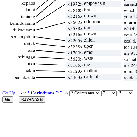
kepada
<1972>
epipoyhsin
earnes
kami
<3588>
ton
which
<5216>
umwn
tentang
your 3
<3602>
odurmon
mourn
kerinduanmu
<3588>
ton
which
dukacitamu
<5216>
umwn
your 3
semangatmu
<2205>
zhlon
zeal 6
untuk
<5228>
uper
for 10
aku
<1700>
emou
me 97
sehingga
<5620>
wste
so tha
aku
<3165>
me
me 263
makin
<3123>
mallon
more 3
bersukacita
<5463>
carhnai
rejoic
2 Corinthians 7:7
Go Up ↑
<<
>>