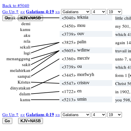
Back to #5040
Galatians 4:19
Go Up ↑
<<
>>
Anak-anakku
<5040>
teknia
little ch
demi
<3450>
mou
my 501,
kamu
<3739>
ouv
which 4
aku
rela
<3825>
palin
again 1
sekali
<5605>
wdinw
travail i
lagi
menanggung
<3360>
mecriv
unto 7, 
sakit
<3739>
ou
which 4
melahirkan
<3445>
morfwyh
[
form 1
sampai
Kristus
<5547>
cristov
Christ 
dinyatakan
<1722>
en
in 1902
dalam
kamu
<5213>
umin
you 598
Galatians 4:19
Go Up ↑
<<
>>