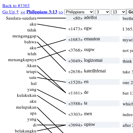
Back to #3303
Philippians 3:13
Go Up ↑
<<
>>
Saudara-saudara
<80>
adelfoi
breth
aku
<1473>
egw
I 365
tidak
menganggap
<1683>
emauton
mysel
bahwa
aku
<3768>
oupw
not ye
telah
menangkapnya
<3049>
logizomai
think
Akan
tetapi
<2638>
kateilhfenai
take 
satu
<1520>
en
one 2
hal
yang
<1161>
de
but 1
kulakukan
aku
<3588>
ta
whic
melupakan
apa
<3303>
men
indee
yang
di
<3694>
opisw
after
belakangku