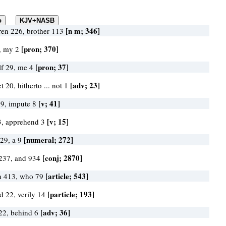
[n m; 346]
ren 226, brother 113
[pron; 370]
, my 2
[pron; 37]
f 29, me 4
[adv; 23]
t 20, hitherto ... not 1
[v; 41]
 9, impute 8
[v; 15]
3, apprehend 3
[numeral; 272]
29, a 9
[conj; 2870]
237, and 934
[article; 543]
h 413, who 79
[particle; 193]
d 22, verily 14
[adv; 36]
 22, behind 6