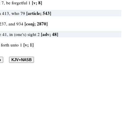
[v; 8]
t 7, be forgetful 1
[article; 543]
h 413, who 79
[conj; 2870]
237, and 934
[adv; 48]
e 41, in (one's) sight 2
[v; 1]
 forth unto 1