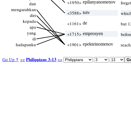
<1950>
epilanyanomenov
forge
dan
mengarahkan
<3588>
toiv
whic
diri
kepada
<1161>
de
but 1
apa
yang
<1715>
emprosyen
befor
di
hadapanku
<1901>
epekteinomenov
reach
Philippians 3:13
Go Up ↑
<<
>>