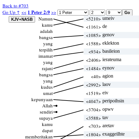
Back to #703
1 Peter 2:9
Go Up ↑
<<
>>
Namun
<5210>
umeiv
kamu
<1161>
de
adalah
<1085>
genov
bangsa
yang
<1588>
eklekton
terpilih
<934>
basileion
imamat
<2406>
ierateuma
yang
rajani
<1484>
eynov
bangsa
<40>
agion
yang
<2992>
laov
kudus
umat
<1519>
eiv
kepunyaan
<4047>
peripoihsin
Allah
<3704>
opwv
sendiri
supaya
<3588>
tav
kamu
<703>
aretav
dapat
<1804>
exaggeilhte
memberitakan