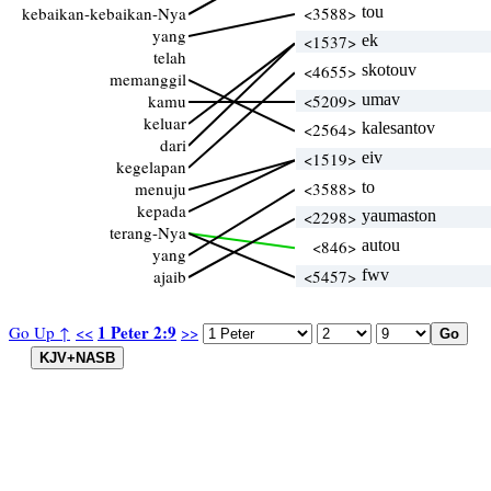
kebaikan-kebaikan-Nya
<3588>
tou
yang
<1537>
ek
telah
<4655>
skotouv
memanggil
kamu
<5209>
umav
keluar
<2564>
kalesantov
dari
<1519>
eiv
kegelapan
menuju
<3588>
to
kepada
<2298>
yaumaston
terang-Nya
<846>
autou
yang
ajaib
<5457>
fwv
1 Peter 2:9
Go Up ↑
<<
>>