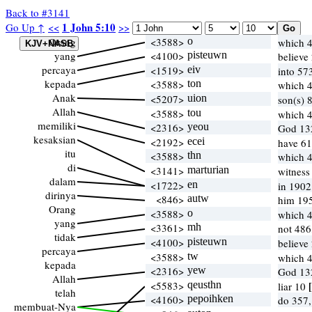
Back to #3141
1 John 5:10
Go Up ↑
<<
>>
Orang
<3588>
o
which 
yang
<4100>
pisteuwn
believe
percaya
<1519>
eiv
into 57
kepada
<3588>
ton
which 
Anak
<5207>
uion
son(s) 
Allah
<3588>
tou
which 
memiliki
<2316>
yeou
God 13
kesaksian
<2192>
ecei
have 61
itu
<3588>
thn
which 
di
<3141>
marturian
witness
dalam
<1722>
en
in 1902
dirinya
<846>
autw
him 195
Orang
<3588>
o
which 
yang
<3361>
mh
not 486
tidak
<4100>
pisteuwn
believe
percaya
<3588>
tw
which 
kepada
<2316>
yew
God 13
Allah
<5583>
qeusthn
liar 10
telah
<4160>
pepoihken
do 357
membuat-Nya