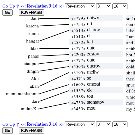
Revelation 3:16
Go Up ↑
<<
>>
Jadi
<3779>
outwv
so 1
<3754>
oti
that
karena
<5513>
cliarov
luk
kamu
<1510>
ei
I am
hangat
<2532>
kai
and 
tidak
<3777>
oute
neit
<2200>
zestov
hot 
panas
<3777>
oute
neit
ataupun
<5593>
qucrov
cold
dingin
<3195>
mellw
shal
Aku
<4571>
se
thee
<1692>
emesai
spu
akan
<1537>
ek
of 3
memuntahkanmu
<3588>
tou
whi
dari
<4750>
stomatov
mout
mulut-Ku
<3450>
mou
my 
Revelation 3:16
Go Up ↑
<<
>>