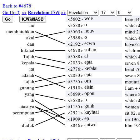
Back to #4678
Revelation 17:9
Go Up ↑
<<
>>
Hal
<5602>
wde
here 44
ini
<3588>
o
which 
membutuhkan
<3563>
nouv
mind 2
akal
<3588>
o
which 
dan
<2192>
ecwn
have 6
hikmat
<4678>
sofian
wisdo
Tujuh
<3588>
ai
which 
kepala
<2033>
epta
seven 8
itu
<2776>
kefalai
head 7
adalah
<2033>
epta
seven 8
tujuh
<3735>
orh
mounta
gunung
<1510>
eisin
I am + 
yang
<3699>
opou
where 5
di
<3588>
h
which 
atasnya
<1135>
gunh
women 
perempuan
<2521>
kayhtai
sit 82,
itu
<1909>
ep
on 196,
duduk
<846>
autwn
him 19