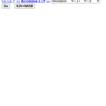
Revelation 17:9
Go Up ↑
<<
>>