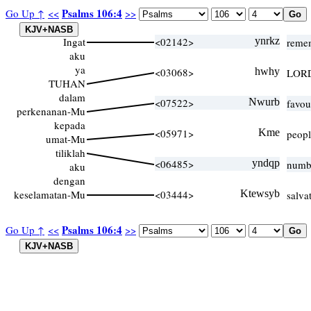
Psalms 106:4
Go Up ↑
<<
>>
Ingat
<02142>
ynrkz
reme
aku
ya
<03068>
hwhy
LORD
TUHAN
dalam
<07522>
Nwurb
favou
perkenanan-Mu
kepada
<05971>
Kme
peopl
umat-Mu
tiliklah
<06485>
yndqp
numbe
aku
dengan
keselamatan-Mu
<03444>
Ktewsyb
salva
Psalms 106:4
Go Up ↑
<<
>>