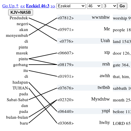
Ezekiel 46:3
Go Up ↑
<<
>>
Penduduk
<07812>
wwxtshw
worship 
negeri
akan
<05971>
Me
people 18
menyembah
di
<0776>
Urah
land 1543
pintu
masuk
<06607>
xtp
door 126,
pintu
gerbang
<08179>
resh
gate 364,
itu
di
<01931>
awhh
that, him
hadapan
TUHAN
<07676>
twtbsb
sabbath 1
pada
Sabat-Sabat
<02320>
Mysdxbw
month 25
dan
pada
<06440>
ynpl
before 11
bulan-bulan
baru
<03068>
hwhy
LORD 65