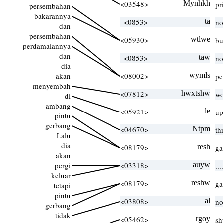
<03548>
Mynhkh
pr
persembahan
bakarannya
<0853>
ta
no
dan
persembahan
<05930>
wtlwe
bu
perdamaiannya
dan
<0853>
taw
no
dia
akan
<08002>
wymls
pe
menyembah
<07812>
hwxtshw
wo
di
ambang
<05921>
le
up
pintu
gerbang
<04670>
Ntpm
th
Lalu
dia
<08179>
resh
ga
akan
pergi
<03318>
auyw
..
keluar
<08179>
reshw
ga
tetapi
pintu
<03808>
al
no
gerbang
tidak
<05462>
rgoy
sh