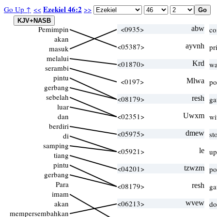
Ezekiel 46:2
Go Up ↑
<<
>>
Pemimpin
<0935>
abw
co
akan
<05387>
ayvnh
pr
masuk
melalui
<01870>
Krd
wa
serambi
pintu
<0197>
Mlwa
po
gerbang
sebelah
<08179>
resh
ga
luar
dan
<02351>
Uwxm
wi
berdiri
<05975>
dmew
st
di
samping
<05921>
le
up
tiang
pintu
<04201>
tzwzm
po
gerbang
Para
<08179>
resh
ga
imam
akan
<06213>
wvew
do
mempersembahkan