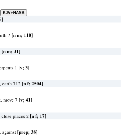
6]
[n m; 110]
arth 7
[n m; 31]
1
[v; 3]
serpents 1
[n f; 2504]
, earth 712
[v; 41]
2, move 7
[n f; 17]
 close places 2
[prep; 38]
, against