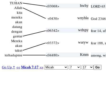
TUHAN
<03068>
hwhy
LORD 65
Allah
kita
mereka
<0430>
wnyhla
God 2346
akan
datang
<06342>
wdxpy
fear 14, a
dengan
gentar
Mereka
<03372>
waryw
fear 188, 
akan
takut
terhadapmu
<04480>
Kmm
among, wi
Micah 7:17
Go Up ↑
<<
>>