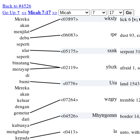
Back to #4526
Micah 7:17
Go Up ↑
<<
>>
Mereka
<03897>
wkxly
[v; 
lick 6
akan
menjilat
<06083>
rpe
dust 93, e
debu
seperti
ular
<05175>
sxnk
serpent 3
seperti
binatang
<02119>
ylxzk
afraid 1, 
merayap
di
bumi
<0776>
Ura
land 1543
Mereka
akan
<07264>
wzgry
tremble 1
keluar
dengan
gemetar
<04526>
Mhytrgomm
border 14,
dari
kubunya
menghadap
<0413>
la
unto, with
kepada