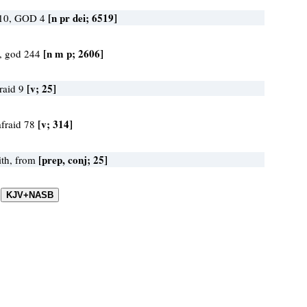
[n pr dei; 6519]
10, GOD 4
[n m p; 2606]
, god 244
[v; 25]
fraid 9
[v; 314]
afraid 78
[prep, conj; 25]
th, from