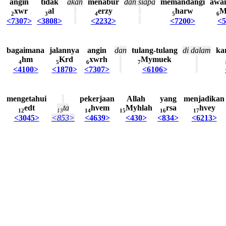
angin
tidak
akan
menabur
dan
siapa
memandangi
awa
xwr
al
erzy
harw
M
2
3
4
5
6
<7307>
<3808>
<2232>
<7200>
<5
bagaimana
jalannya
angin
dan
tulang-tulang
di
dalam
ka
hm
Krd
xwrh
Mymuek
4
5
6
7
<4100>
<1870>
<7307>
<6106>
mengetahui
pekerjaan
Allah
yang
menjadikan
edt
ta
hvem
Myhlah
rsa
hvey
12
13
14
15
16
17
<3045>
<853>
<4639>
<430>
<834>
<6213>