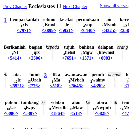
Ecclesiastes 11
Show all verses
Prev Chapter
Next Chapter
1
Lemparkanlah
rotimu
ke
atas
permukaan
air
kare
xls
Kmxl
le
ynp
Mymh
y
1
2
3
4
5
6
<7971>
<3899>
<5921>
<6440>
<4325>
<35
Berikanlah
bagian
kepada
tujuh
bahkan
delapan
orang
Nt
qlx
hebsl
Mgw
hnwmsl
1
2
3
4
5
<5414>
<2506>
<7651>
<1571>
<8083>
di
atas
bumi
3
Jika
awan-awan
penuh
dengan
h
le
Urah
Ma
Mybeh
walmy
12
13
1
3
2
4
<5921>
<776>
<518>
<5645>
<4390>
<
pohon
tumbang
ke
selatan
atau
ke
utara
di
tem
Ue
lwpy
Mwrdb
Maw
Nwpub
M
10
9
11
12
13
14
<6086>
<5307>
<1864>
<518>
<6828>
<47