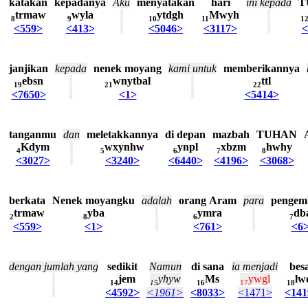
katakan
kepadanya
Aku
menyatakan
hari
ini
kepada
T
trmaw
wyla
ytdgh
Mwyh
8
9
10
11
1
<559>
<413>
<5046>
<3117>
<
janjikan
kepada
nenek
moyang
kami
untuk
memberikannya
ebsn
wnytbal
ttl
19
21
22
<7650>
<1>
<5414>
tanganmu
dan
meletakkannya
di
depan
mazbah
TUHAN
Kdym
wxynhw
ynpl
xbzm
hwhy
4
5
6
7
8
<3027>
<3240>
<6440>
<4196>
<3068>
berkata
Nenek
moyangku
adalah
orang
Aram
para
pengem
trmaw
yba
ymra
db
2
8
6
7
<559>
<1>
<761>
<6
dengan
jumlah
yang
sedikit
Namun
di
sana
ia
menjadi
bes
jem
yhyw
Ms
ywgl
lw
14
15
16
17
18
<4592>
<1961>
<8033>
<1471>
<141