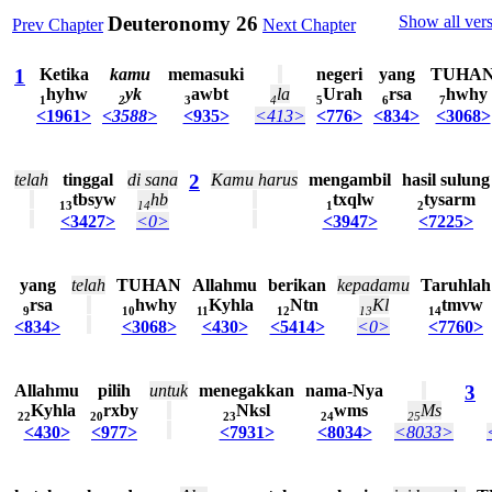
Deuteronomy 26
Show all ver
Prev Chapter
Next Chapter
1
Ketika
kamu
memasuki
negeri
yang
TUHA
hyhw
yk
awbt
la
Urah
rsa
hwhy
1
2
3
4
5
6
7
<1961>
<3588>
<935>
<413>
<776>
<834>
<3068>
telah
tinggal
di
sana
2
Kamu
harus
mengambil
hasil
sulung
tbsyw
hb
txqlw
tysarm
13
14
1
2
<3427>
<0>
<3947>
<7225>
yang
telah
TUHAN
Allahmu
berikan
kepadamu
Taruhlah
rsa
hwhy
Kyhla
Ntn
Kl
tmvw
9
10
11
12
13
14
<834>
<3068>
<430>
<5414>
<0>
<7760>
Allahmu
pilih
untuk
menegakkan
nama-Nya
3
Kyhla
rxby
Nksl
wms
Ms
22
20
23
24
25
<430>
<977>
<7931>
<8034>
<8033>