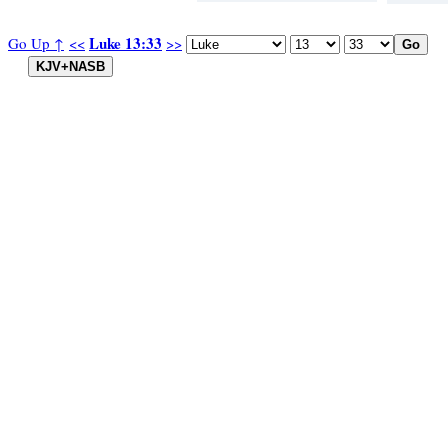
Luke 13:33
Go Up ↑
<<
>>