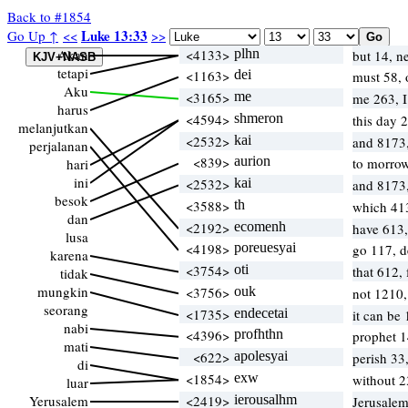
Back to #1854
Luke 13:33
Go Up ↑
<<
>>
Akan
<4133>
plhn
but 14, n
tetapi
<1163>
dei
must 58,
Aku
<3165>
me
me 263, 
harus
<4594>
shmeron
this day 
melanjutkan
<2532>
kai
and 8173
perjalanan
<839>
aurion
to morro
hari
ini
<2532>
kai
and 8173
besok
<3588>
th
which 41
dan
<2192>
ecomenh
have 613
lusa
<4198>
poreuesyai
go 117, d
karena
<3754>
oti
that 612,
tidak
mungkin
<3756>
ouk
not 1210
seorang
<1735>
endecetai
it can be
nabi
<4396>
profhthn
prophet 
mati
<622>
apolesyai
perish 33
di
<1854>
exw
without 2
luar
Yerusalem
<2419>
ierousalhm
Jerusale