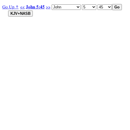
John 5:45
Go Up ↑
<<
>>