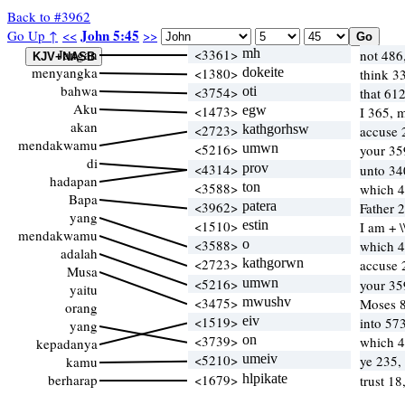
Back to #3962
John 5:45
Go Up ↑
<<
>>
Jangan
<3361>
mh
not 486
menyangka
<1380>
dokeite
think 3
bahwa
<3754>
oti
that 61
Aku
<1473>
egw
I 365, 
akan
<2723>
kathgorhsw
accuse 
mendakwamu
<5216>
umwn
your 35
di
<4314>
prov
unto 34
hadapan
<3588>
ton
which 
Bapa
<3962>
patera
Father 
yang
<1510>
estin
I am + 
mendakwamu
<3588>
o
which 
adalah
<2723>
kathgorwn
accuse 
Musa
<5216>
umwn
your 35
yaitu
<3475>
mwushv
Moses 
orang
<1519>
eiv
into 57
yang
<3739>
on
which 
kepadanya
<5210>
umeiv
ye 235,
kamu
berharap
<1679>
hlpikate
trust 1