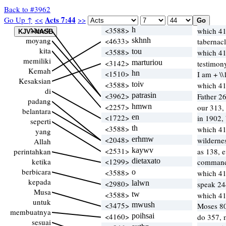
Back to #3962
Acts 7:44
Go Up ↑
<<
>>
Nenek
<3588>
h
which 4
moyang
<4633>
skhnh
tabernacl
kita
<3588>
tou
which 4
memiliki
<3142>
marturiou
testimon
Kemah
<1510>
hn
I am + \
Kesaksian
<3588>
toiv
which 4
di
<3962>
patrasin
Father 2
padang
<2257>
hmwn
our 313,
belantara
<1722>
en
in 1902,
seperti
<3588>
th
which 4
yang
<2048>
erhmw
wilderne
Allah
<2531>
kaywv
perintahkan
as 138, 
ketika
<1299>
dietaxato
command
berbicara
<3588>
o
which 4
kepada
<2980>
lalwn
speak 24
Musa
<3588>
tw
which 4
untuk
<3475>
mwush
Moses 8
membuatnya
<4160>
poihsai
do 357,
sesuai