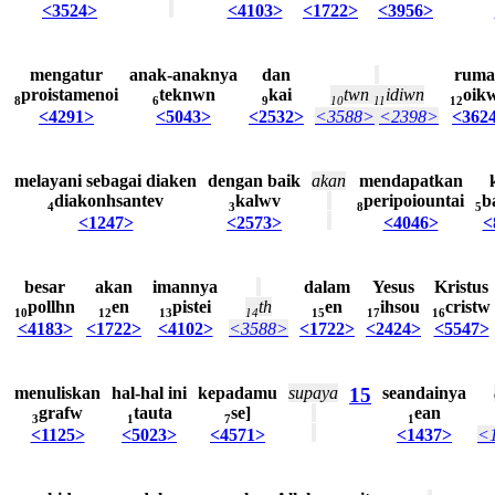
<3524>
<4103>
<1722>
<3956>
mengatur
anak-anaknya
dan
ruma
proistamenoi
teknwn
kai
twn
idiwn
oik
8
6
9
10
11
12
<4291>
<5043>
<2532>
<3588>
<2398>
<362
melayani
sebagai
diaken
dengan
baik
akan
mendapatkan
diakonhsantev
kalwv
peripoiountai
b
4
3
8
5
<1247>
<2573>
<4046>
<
besar
akan
imannya
dalam
Yesus
Kristus
pollhn
en
pistei
th
en
ihsou
cristw
10
12
13
14
15
17
16
<4183>
<1722>
<4102>
<3588>
<1722>
<2424>
<5547>
menuliskan
hal-hal
ini
kepadamu
supaya
15
seandainya
grafw
tauta
se]
ean
3
1
7
1
<1125>
<5023>
<4571>
<1437>
<