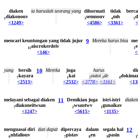
diaken
ia
haruslah
seorang
yang
dihormati
tidak
berc
diakonouv
semnouv
mh
d
1
3
4
5
<1249>
<4586>
<3361>
mencari
keuntungan
yang
tidak
jujur
9
Mereka
harus
bisa
me
aiscrokerdeiv
e
11
1
<146>
<
yang
bersih
10
Mereka
juga
harus
di
kayara
kai
outoi
de
dokima
7
1
2
3
4
<2513>
<2532>
<3778>
<1161>
<13
melayani
sebagai
diaken
11
Demikian
juga
istri-istri
diaken
diakoneitwsan
wsautwv
gunaikav
7
2
1
<1247>
<5615>
<1135>
menguasai
diri
dan
dapat
dipercaya
dalam
segala
hal
12
nhfaliouv
pistav
en
pasin
6
7
8
9
1