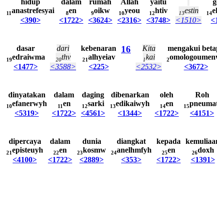
hidup
dalam
rumah
Allah
yaitu
g
anastrefesyai
en
oikw
yeou
htiv
estin
e
11
8
9
10
12
13
14
<390>
<1722>
<3624>
<2316>
<3748>
<1510>
<
dasar
dari
kebenaran
16
Kita
mengakui
beta
edraiwma
thv
alhyeiav
kai
omologoumen
19
20
21
1
2
<1477>
<3588>
<225>
<2532>
<3672>
dinyatakan
dalam
daging
dibenarkan
oleh
Roh
efanerwyh
en
sarki
edikaiwyh
en
pneumat
10
11
12
13
14
15
<5319>
<1722>
<4561>
<1344>
<1722>
<4151>
dipercaya
dalam
dunia
diangkat
kepada
kemuliaa
episteuyh
en
kosmw
anelhmfyh
en
doxh
21
22
23
24
25
26
<4100>
<1722>
<2889>
<353>
<1722>
<1391>