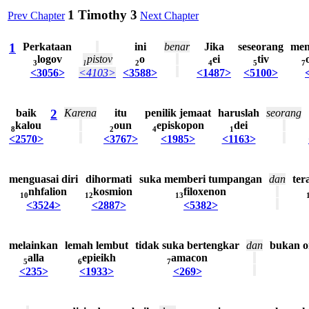
1 Timothy 3
Prev Chapter
Next Chapter
1
Perkataan
ini
benar
Jika
seseorang
men
logov
pistov
o
ei
tiv
3
1
2
4
5
7
<3056>
<4103>
<3588>
<1487>
<5100>
baik
2
Karena
itu
penilik
jemaat
haruslah
seorang
kalou
oun
episkopon
dei
8
2
4
1
<2570>
<3767>
<1985>
<1163>
menguasai
diri
dihormati
suka
memberi
tumpangan
dan
ter
nhfalion
kosmion
filoxenon
10
12
13
<3524>
<2887>
<5382>
melainkan
lemah
lembut
tidak
suka
bertengkar
dan
bukan
o
alla
epieikh
amacon
5
6
7
<235>
<1933>
<269>