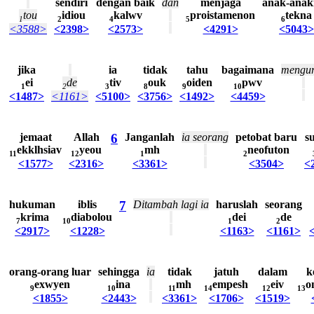
sendiri
dengan
baik
dan
menjaga
anak-anak
tou
idiou
kalwv
proistamenon
tekna
1
2
4
5
6
<3588>
<2398>
<2573>
<4291>
<5043>
jika
ia
tidak
tahu
bagaimana
mengu
ei
de
tiv
ouk
oiden
pwv
1
2
3
8
9
10
<1487>
<1161>
<5100>
<3756>
<1492>
<4459>
jemaat
Allah
6
Janganlah
ia
seorang
petobat
baru
s
ekklhsiav
yeou
mh
neofuton
11
12
1
2
<1577>
<2316>
<3361>
<3504>
<
hukuman
iblis
7
Ditambah
lagi
ia
haruslah
seorang
krima
diabolou
dei
de
7
10
1
2
<2917>
<1228>
<1163>
<1161>
orang-orang
luar
sehingga
ia
tidak
jatuh
dalam
k
exwyen
ina
mh
empesh
eiv
o
9
10
11
14
12
13
<1855>
<2443>
<3361>
<1706>
<1519>