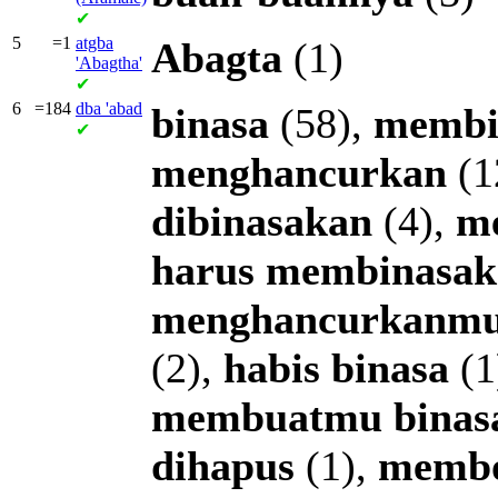
✔
5
=1
atgba
Abagta
(1)
'Abagtha'
✔
6
=184
dba
'abad
binasa
(58),
membi
✔
menghancurkan
(1
dibinasakan
(4),
m
harus
membinasak
menghancurkanm
(2),
habis
binasa
(1
membuatmu
binas
dihapus
(1),
membo