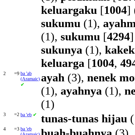
keluargaku
[
1004
]
sukumu
(1),
ayahm
(1),
sukumu
[
4294
]
sukunya
(1),
kake
keluarga
[
1004
,
49
2
=9
ba
'ab
ayah
(3),
nenek
mo
(Aramaic)
✔
(1),
ayahnya
(1),
n
(1)
3
=2
ba
'eb
✔
tunas-tunas
hijau
(
4
=3
ba
'eb
buah-buahnya
(3)
(Aramaic)