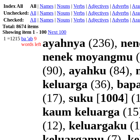
Index All
All
|
Names
|
Nouns
|
Verbs
|
Adjectives
|
Adverbs
|
Ara
Unchecked:
All
|
Names
|
Nouns
|
Verbs
|
Adjectives
|
Adverbs
|
Ara
Checked:
All
|
Names
|
Nouns
|
Verbs
|
Adjectives
|
Adverbs
|
Ara
Total: 8674 items
Showing item 1 - 100
Next 100
1
=1215
ba
'ab
9
ayahnya
(236),
nen
words left
nenek
moyangmu
(
(90),
ayahku
(84),
keluarga
(36),
bap
(17),
suku
[
1004
] (
kaum
keluarga
(15
(12),
keluargaku
(1
keluargamu
(7),
ke