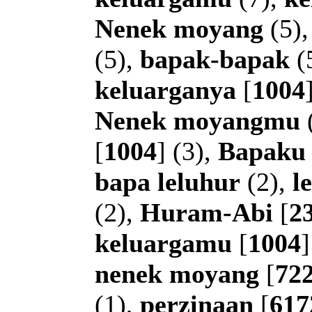
Nenek
moyang
(5)
(5),
bapak-bapak
(
keluarganya
[
1004
Nenek
moyangmu
[
1004
] (3),
Bapaku
bapa
leluhur
(2),
l
(2),
Huram-Abi
[
2
keluargamu
[
1004
]
nenek
moyang
[
72
(1),
perzinaan
[
617