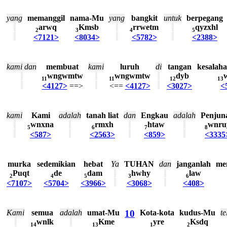
yang
memanggil
nama-Mu
yang
bangkit
untuk
berpegang
arwq
Kmsb
rrwetm
qyzxhl
2
3
4
5
<7121>
<8034>
<5782>
<2388>
kami
dan
membuat
kami
luruh
di
tangan
kesalah
wngwmtw
wngwmtw
dyb
11
11
12
13
<4127>
==>
<==
<4127>
<3027>
<
kami
Kami
adalah
tanah
liat
dan
Engkau
adalah
Penjun
wnxna
rmxh
htaw
wnru
5
6
7
8
<587>
<2563>
<859>
<3335
murka
sedemikian
hebat
Ya
TUHAN
dan
janganlah
men
Puqt
de
dam
hwhy
law
2
4
5
3
6
<7107>
<5704>
<3966>
<3068>
<408>
Kami
semua
adalah
umat-Mu
10
Kota-kota
kudus-Mu
te
wnlk
Kme
yre
Ksdq
14
13
1
2