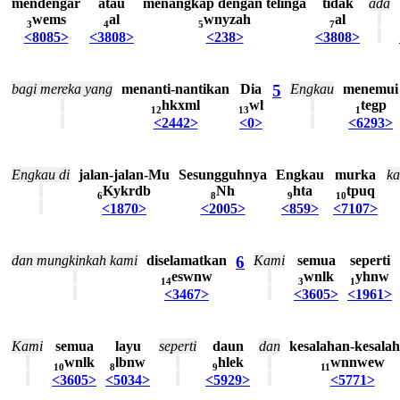
mendengar
atau
menangkap
dengan
telinga
tidak
ada
wems
al
wnyzah
al
3
4
5
7
<8085>
<3808>
<238>
<3808>
bagi
mereka
yang
menanti-nantikan
Dia
5
Engkau
menemui
hkxml
wl
tegp
12
13
1
<2442>
<0>
<6293>
Engkau
di
jalan-jalan-Mu
Sesungguhnya
Engkau
murka
ka
Kykrdb
Nh
hta
tpuq
6
8
9
10
<1870>
<2005>
<859>
<7107>
dan
mungkinkah
kami
diselamatkan
6
Kami
semua
seperti
eswnw
wnlk
yhnw
14
3
1
<3467>
<3605>
<1961>
Kami
semua
layu
seperti
daun
dan
kesalahan-kesala
wnlk
lbnw
hlek
wnnwew
10
8
9
11
<3605>
<5034>
<5929>
<5771>