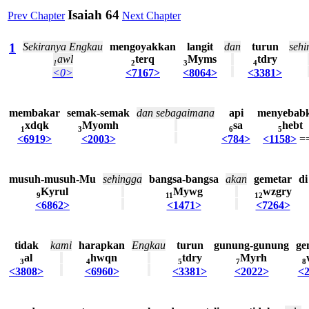
Isaiah 64
Prev Chapter
Next Chapter
1
Sekiranya
Engkau
mengoyakkan
langit
dan
turun
sehi
awl
terq
Myms
tdry
1
2
3
4
<0>
<7167>
<8064>
<3381>
membakar
semak-semak
dan
sebagaimana
api
menyebab
xdqk
Myomh
sa
hebt
1
3
6
5
<6919>
<2003>
<784>
<1158>
=
musuh-musuh-Mu
sehingga
bangsa-bangsa
akan
gemetar
di
Kyrul
Mywg
wzgry
9
11
12
<6862>
<1471>
<7264>
tidak
kami
harapkan
Engkau
turun
gunung-gunung
ge
al
hwqn
tdry
Myrh
3
4
5
7
8
<3808>
<6960>
<3381>
<2022>
<