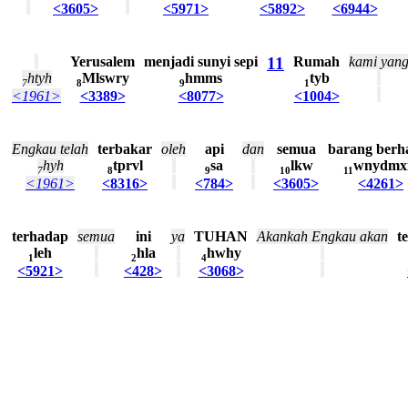
<3605>
<5971>
<5892>
<6944>
Yerusalem
menjadi
sunyi
sepi
11
Rumah
kami
yan
htyh
Mlswry
hmms
tyb
7
8
9
1
<1961>
<3389>
<8077>
<1004>
Engkau
telah
terbakar
oleh
api
dan
semua
barang
berh
hyh
tprvl
sa
lkw
wnydm
7
8
9
10
11
<1961>
<8316>
<784>
<3605>
<4261>
terhadap
semua
ini
ya
TUHAN
Akankah
Engkau
akan
t
leh
hla
hwhy
1
2
4
<5921>
<428>
<3068>