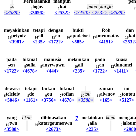
Perkataanku
maupun
pem
o
logov
kai
mou
kai
to
2
3
1
4
5
6
7
<3588>
<3056>
<2532>
<3450>
<2532>
<3588>
meyakinkan
tetapi
dengan
bukti
Roh
dan
peiyoiv
all
en
apodeixei
pneumatov
kai
11
14
15
16
17
18
<3981>
<235>
<1722>
<585>
<4151>
<2532
pada
hikmat
manusia
melainkan
pada
kuasa
en
sofia
anyrwpwn
all
en
dunamei
7
8
9
10
11
12
<1722>
<4678>
<444>
<235>
<1722>
<1411>
dewasa
tetapi
bukan
hikmat
zaman
ini
teleioiv
de
ou
sofian
tou
aiwnov
toutou
6
8
9
7
10
11
12
<5046>
<1161>
<3756>
<4678>
<3588>
<165>
<5127>
yang
akan
dibinasakan
7
melainkan
kami
mengat
twn
katargoumenwn
alla
lalou
19
20
1
2
<3588>
<2673>
<235>
<298