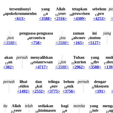
tersembunyi
yang
Allah
tetapkan
sebelum
pe
apokekrummenhn
o
yeov
prowrisen
pro
8
11
12
10
13
<613>
<3588>
<2316>
<4309>
<4253>
<
penguasa-penguasa
zaman
ini
yang
twn
arcontwn
tou
aiwnov
toutou
3
4
5
6
7
<3588>
<758>
<3588>
<165>
<5127>
akan
pernah
menyalibkan
Tuhan
yang
mul
an
estaurwsan
ton
kurion
thv
do
13
18
14
15
16
17
<302>
<4717>
<3588>
<2962>
<3588>
<139
pernah
lihat
dan
telinga
belum
pernah
dengar
eiden
kai
ouv
ouk
hkousen
7
8
9
10
11
<1492>
<2532>
<3775>
<3756>
<191>
itu
Allah
telah
sediakan
bagi
mereka
yang
menga
yeov
htoimasen
o
toiv
ag
21
19
20
22
23